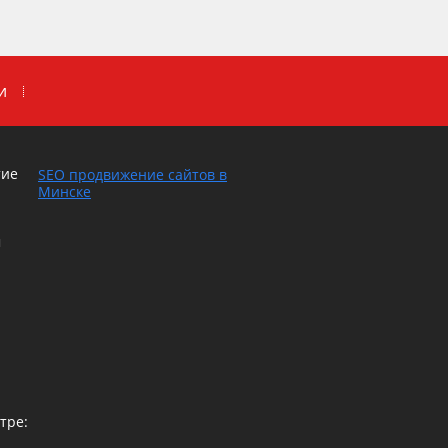
и
тие
SEO продвижение сайтов в
Минске
м
тре: