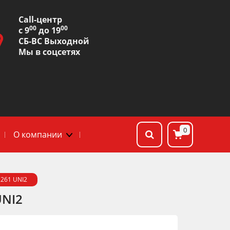
Сall-центр
00
00
с 9
до 19
СБ-ВС Выходной
Мы в соцсетях
0
О компании
2261 UNI2
UNI2