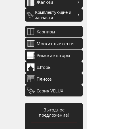
Жалюзи
Комплектующие и
запчасти
Карнизы
Москитные сетки
Римские шторы
Шторы
Плиссе
Серия VELUX
Выгодное
предложение!