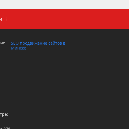
и
тие
SEO продвижение сайтов в
Минске
м
тре:
са
378