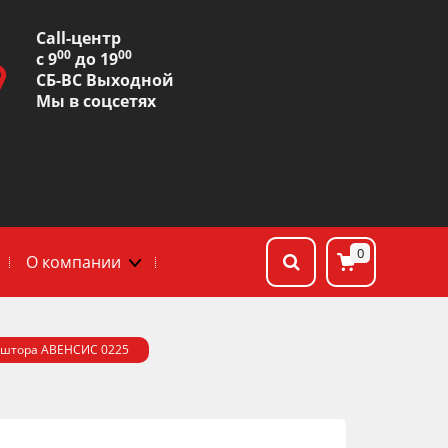
Сall-центр
00
00
с 9
до 19
СБ-ВС Выходной
Мы в соцсетях
0
О компании
ьштора АВЕНСИС 0225