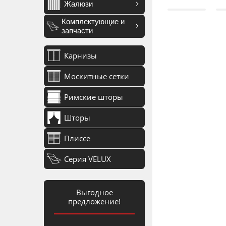
Жалюзи
Комплектующие и
запчасти
Карнизы
Москитные сетки
Римские шторы
Шторы
Плиссе
Серия VELUX
Выгодное
предложение!