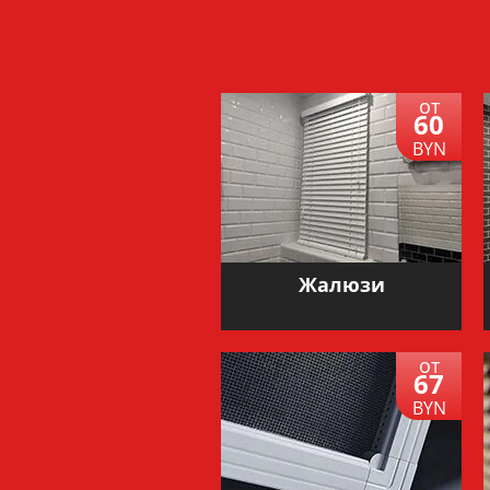
от
60
BYN
Жалюзи
от
67
BYN