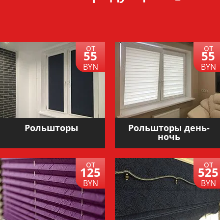
от
от
55
55
BYN
BYN
Рольшторы
Рольшторы день-
ночь
от
от
125
525
BYN
BYN