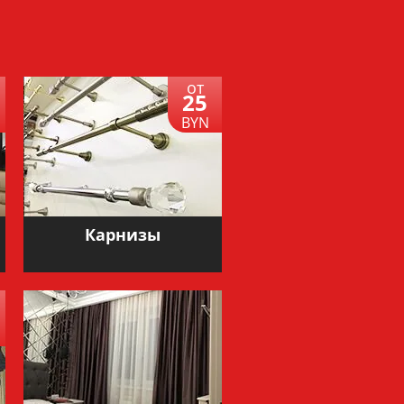
от
25
BYN
Карнизы