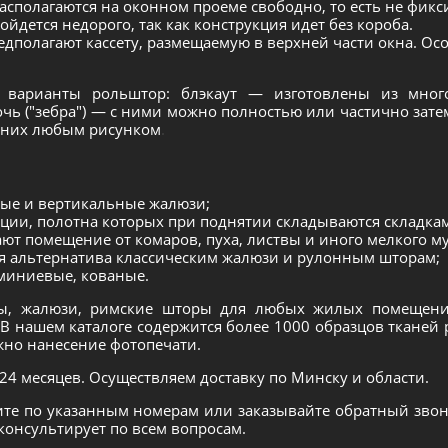
асполагаются на оконном проеме свободно, то есть не фик
йдется недорого, так как конструкция идет без короба.
редполагают кассету, размещаемую в верхней части окна. О
 варианты рольштор: блэкаут — изготовлены из мног
очь ("зебра") — с ними можно полностью или частично зат
 них любым рисунком
.
ные и вертикальные жалюзи;
ции, полотна которых при поднятии складываются складка
т помещение от комаров, пуха, листвы и иного мелкого му
я альтернатива классическим жалюзи и рулонным шторам;
миниевые, кованые.
ы, жалюзи, римские шторы для любых жилых помещений
 нашем каталоге содержится более 1000 образцов тканей р
жно нанесение фотопечати.
 24 месяцев. Осуществляем доставку по Минску и области.
те по указанным номерам или заказывайте обратный зво
консультирует по всем вопросам.