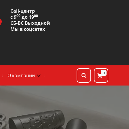
Сall-центр
00
00
с 9
до 19
СБ-ВС Выходной
Мы в соцсетях
0
О компании