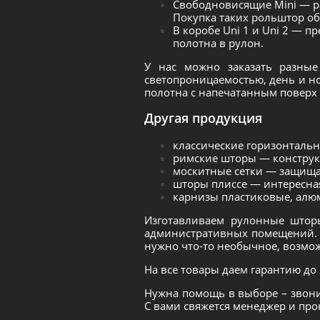
Свободновисящие Mini — р
Покупка таких рольштор обо
В коробе Uni 1 и Uni 2 — п
полотна в рулон.
У нас можно заказать разные
светопроницаемостью, день и н
полотна с напечатанным поверх
Другая продукция
классические горизонталь
римские шторы — конструк
москитные сетки — защищаю
шторы плиссе — интересна
карнизы пластиковые, алю
Изготавливаем рулонные штор
административных помещений. В
нужно что-то необычное, возмо
На все товары даем гарантию до
Нужна помощь в выборе – звони
С вами свяжется менеджер и про