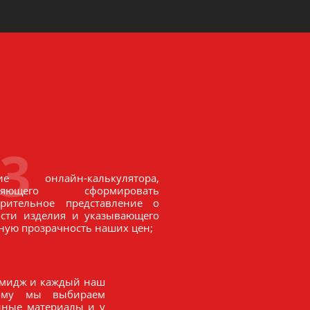
3
ие онлайн-калькулятора,
оляющего сформировать
арительное представление о
ости изделия и указывающего
ную прозрачность наших цен;
имидж и каждый наш
тому мы выбираем
нные материалы и у