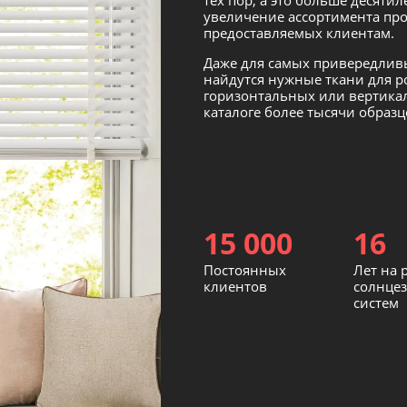
тех пор, а это больше десятил
увеличение ассортимента про
предоставляемых клиентам.
Даже для самых привередливы
найдутся нужные ткани для р
горизонтальных или вертик
каталоге более тысячи образц
15 000
16
Постоянных
Лет на 
клиентов
солнце
систем