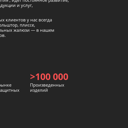
етия , идёт постоянное развитие,
дукции и услуг,
х клиентов у нас всегда
ольштор, плиссе,
альных жалюзи — в нашем
ов.
>100 000
рынке
Произведенных
защитных
изделий