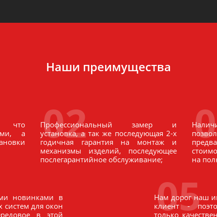
Наши преимущества
02
0
о, что
Профессиональный замер и
Налич
ми, а
установка, а так же последующая 2-х
позв
ановки
годичная гарантия на монтаж и
предв
механизмы изделий, последующее
стоим
послегарантийное обслуживание;
на пол
05
ми новинками в
Нам дорог наш 
 систем для окон
клиент - поэ
ередовое в этой
только качестве