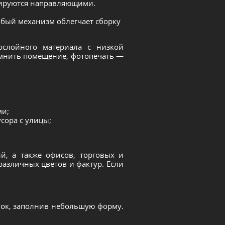
сируются направляющими.
собый механизм облегчает сборку
ослойного материала с низкой
емнить помещение, фотопечать —
ми;
сора с улицы;
, а также офисов, торговых и
азличных цветов и фактур. Если
нок, заполнив небольшую форму.