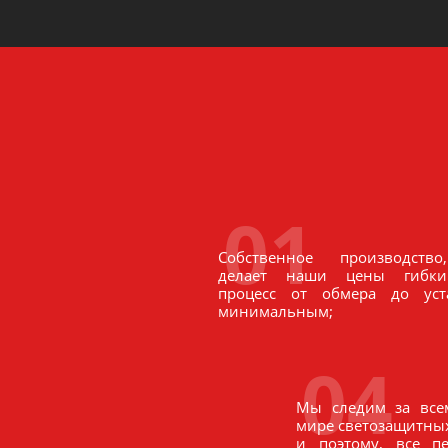
01
Собственное производств
делает наши цены гибки
процесс от обмера до уст
минимальным;
04
Мы следим за все
мире светозащитных
и поэтому, все п