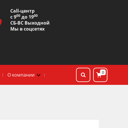
Сall-центр
00
00
с 9
до 19
СБ-ВС Выходной
Мы в соцсетях
0
О компании