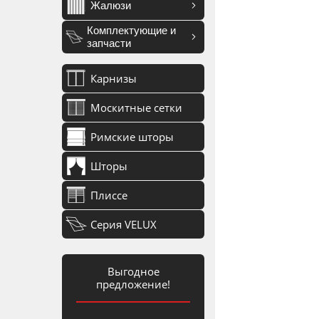
Жалюзи
Комплектующие и
запчасти
Карнизы
Москитные сетки
Римские шторы
Шторы
Плиссе
Серия VELUX
Выгодное
предложение!