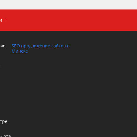
и
тие
SEO продвижение сайтов в
Минске
м
тре:
са
378