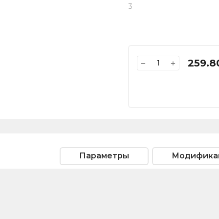
3
259.8
−
+
Параметры
Модифика