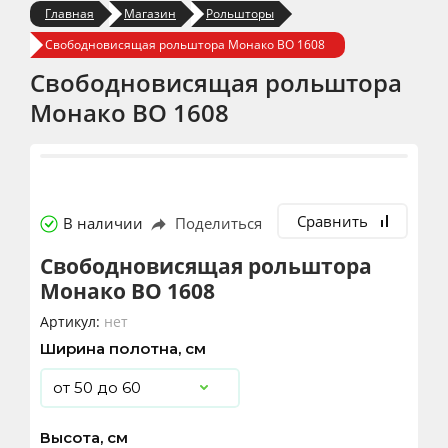
Главная
Магазин
Рольшторы
Свободновисящая рольштора Монако BO 1608
Свободновисящая рольштора
Монако BO 1608
Сравнить
В наличии
Поделиться
Свободновисящая рольштора
Монако BO 1608
Артикул:
нет
Ширина полотна, см
Высота, см