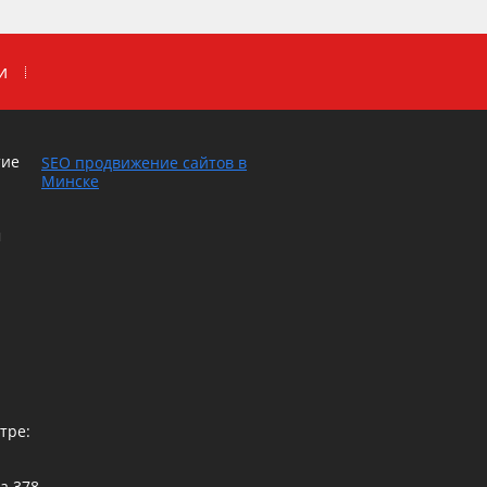
и
тие
SEO продвижение сайтов в
Минске
м
тре:
са
378