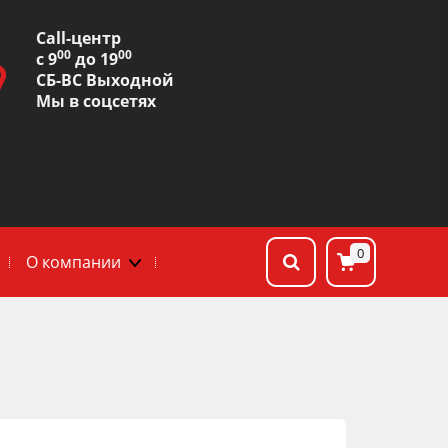
Сall-центр
00
00
с 9
до 19
СБ-ВС Выходной
Мы в соцсетях
0
О компании