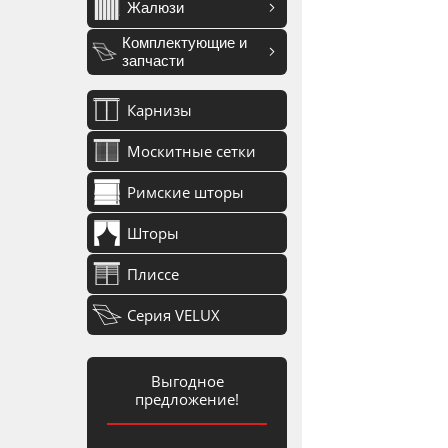
Жалюзи
Комплектующие и
запчасти
Карнизы
Москитные сетки
Римские шторы
Шторы
Плиссе
Серия VELUX
Выгодное
предложение!