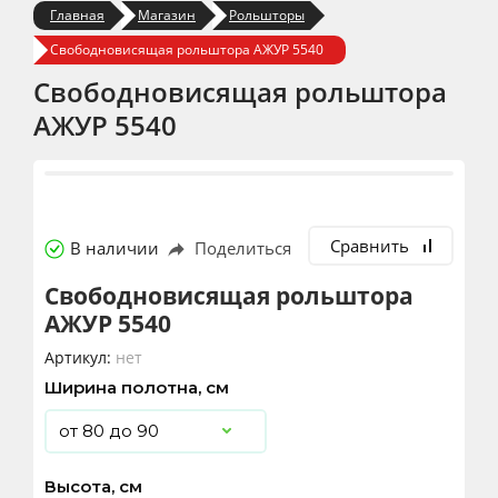
Главная
Магазин
Рольшторы
Свободновисящая рольштора АЖУР 5540
Свободновисящая рольштора
АЖУР 5540
Сравнить
В наличии
Поделиться
Свободновисящая рольштора
АЖУР 5540
Артикул:
нет
Ширина полотна, см
Высота, см