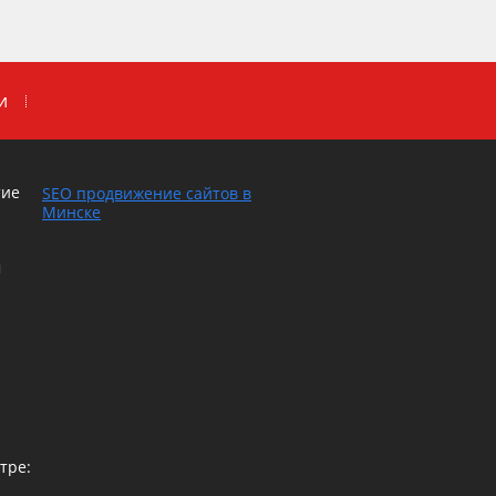
и
тие
SEO продвижение сайтов в
Минске
м
тре: