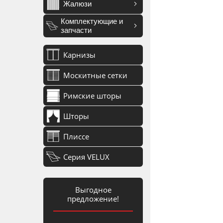
Жалюзи
Комплектующие и
запчасти
Карнизы
Москитные сетки
Римские шторы
Шторы
Плиссе
Серия VELUX
Выгодное
предложение!