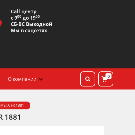
Сall-центр
00
00
с 9
до 19
СБ-ВС Выходной
Мы в соцсетях
0
О компании
МЕГА FR 1881
R 1881