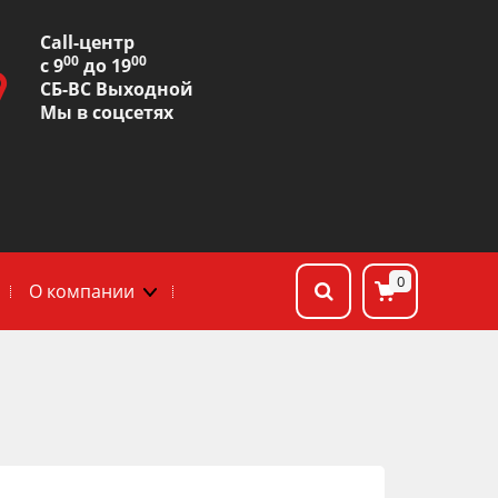
Сall-центр
00
00
с 9
до 19
СБ-ВС Выходной
Мы в соцсетях
0
О компании