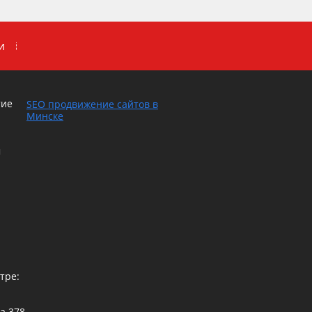
и
тие
SEO продвижение сайтов в
Минске
м
тре:
са
378