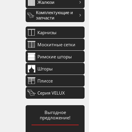
Жалюзи
Комплектующие и
запчасти
Карнизы
Москитные сетки
Римские шторы
Шторы
Плиссе
Серия VELUX
Выгодное
предложение!