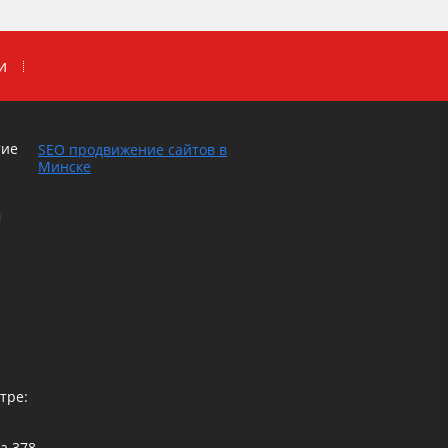
и
тие
SEO продвижение сайтов в
Минске
м
тре:
са
378