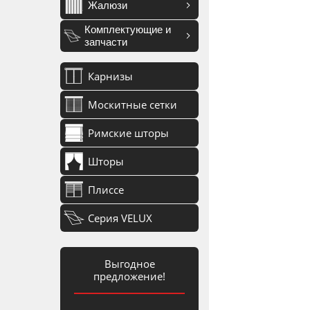
Жалюзи
Комплектующие и
запчасти
Карнизы
Москитные сетки
Римские шторы
Шторы
Плиссе
Серия VELUX
Выгодное
предложение!