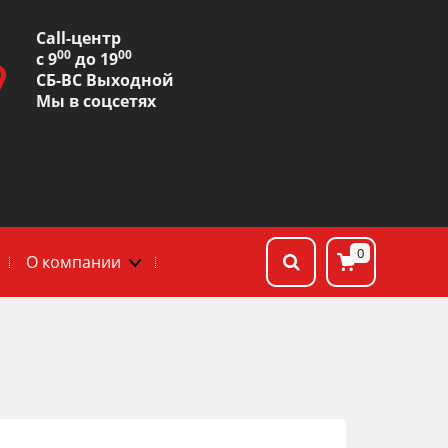
Сall-центр
00
00
с 9
до 19
СБ-ВС Выходной
Мы в соцсетях
0
О компании